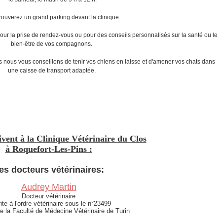
rouverez un grand parking devant la clinique.
pour la prise de rendez-vous ou pour des conseils personnalisés sur la santé ou le
bien-être de vos compagnons.
 nous vous conseillons de tenir vos chiens en laisse et d'amener vos chats dans
une caisse de transport adaptée.
ivent à la Clinique Vétérinaire du Clos
à Roquefort-Les-Pins :
es docteurs vétérinaires:
Audrey Martin
Docteur vétérinaire
ite à l'ordre vétérinaire sous le n°23499
e la Faculté de Médecine Vétérinaire de Turin