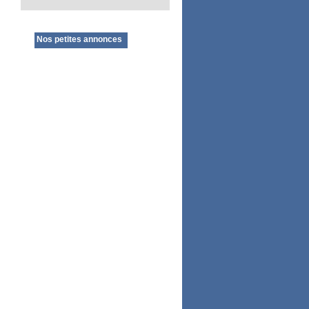
Nos petites annonces
Bien préparer vos vacances pour
vos animaux de compagnie ,
consultez ce site
http://ilspartentavecnous.org/
N'hésitez pas à venir découvrir notre
"book" d'annonces mis à jour
régulièrement : animaux perdus ou
trouvés, dons, adoptions, portées,
éducation,
gardiennage
etc....