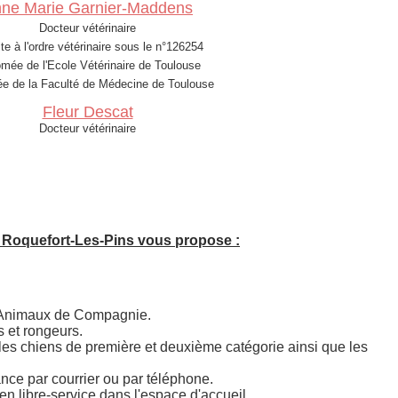
ne Marie Garnier-Maddens
Docteur vétérinaire
ite à l'ordre vétérinaire sous le n°126254
ômée de l'Ecole Vétérinaire de Toulouse
e de la Faculté de Médecine de Toulouse
Fleur Descat
Docteur vétérinaire
ite à l'ordre vétérinaire sous le n°17013
ômée de l'Ecole Vétérinaire de Toulouse
e de la Faculté de Médecine de Toulouse
Federico Celi
à Roquefort-Les-Pins vous propose :
Docteur vétérinaire
ite à l'ordre vétérinaire sous le n°34732
plômé de l'Ecole Vétérinaire de Milan
 Animaux de Compagnie.
s et rongeurs.
Elen Simonot
es chiens de première et deuxième catégorie ainsi que les
Docteur vétérinaire
ite à l'ordre vétérinaire sous le n°34881
nce par courrier ou par téléphone.
plômée de l'Ecole Vétérinaire de Lyon
en libre-service dans l'espace d'accueil.
mée de la Faculté de Médecine de Lyon