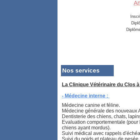
An
Inscr
Dipl
Diplômé
Inscr
Dipl
Diplômé
Nos services
La Clinique Vétérinaire du Clos 
Inscr
- Médecine interne :
Di
Médecine canine et
féline.
Médecine générale des nouveaux
Dentisterie des chiens, chats, lapin
Evaluation comportementale (pour l
chiens ayant mordus).
Inscr
Suivi médical avec rappels d'échéa
Di
Suivi du poids et plateau de pesée 
Diplô