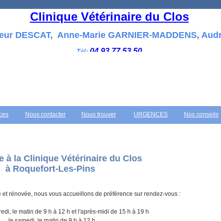
Clinique Vétérinaire du Clos
leur DESCAT, Anne-Marie GARNIER-MADDENS, Aud
04 93 77 53 50
Tél:
ces
Nous contacter
Nous trouver
URGENCES
Nos conseils
 à la Clinique Vétérinaire du Clos
à Roquefort-Les-Pins
 et rénovée, nous vous accueillons de préférence sur rendez-vous :
edi, le matin de 9 h à 12 h et l'après-midi de 15 h à 19 h
le samedi, le matin de 9 h à 12 h.