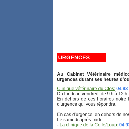
- Pharmacie :
Médicaments en stock.
Adaptation des traitements en fonct
Produits d'hygiène et de soin de qua
URGENCES
Au Cabinet Vétérinaire médico
urgences durant ses heures d'ou
Clinique vétérinaire du Clos:
04 93
Du lundi au vendredi de 9 h à 12 h 
En dehors de ces horaires notre l
d'urgence qui vous répondra.
En cas d'urgence, en dehors de nos
Le samedi après-midi :
-
La clinique de la Colle/Loup:
04 9