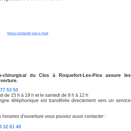
ion de votre animal pour favoriser l'observance.
lité.
Nous contacter par e-mail
-chirurgical du Clos à Roquefort-Les-Pins assure les
verture.
 77 53 50
et de 15 h à 19 h et le samedi de 9 h à 12 h
igne téléphonique est transférée directement vers un service
 horaires d'ouverture vous pouvez aussi contacter :
3 32 61 40