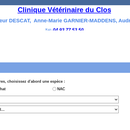
Clinique Vétérinaire du Clos
leur DESCAT, Anne-Marie GARNIER-MADDENS, Aud
04 93 77 53 50
Tél:
res, choisissez d'abord une espèce :
hat
NAC